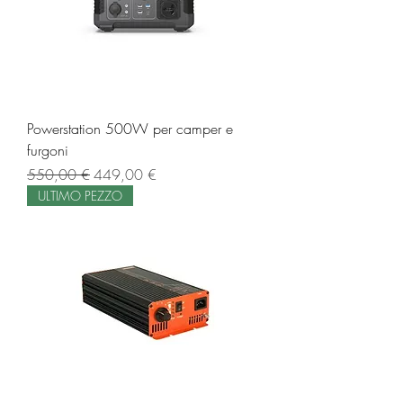
Powerstation 500W per camper e
furgoni
Prezzo regolare
Prezzo scontato
550,00 €
449,00 €
ULTIMO PEZZO