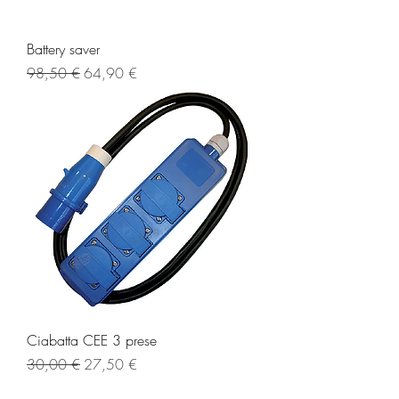
Battery saver
Prezzo regolare
Prezzo scontato
98,50 €
64,90 €
Ciabatta CEE 3 prese
Prezzo regolare
Prezzo scontato
30,00 €
27,50 €