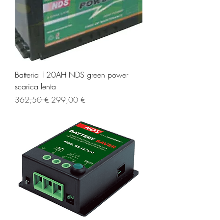
Batteria 120AH NDS green power
scarica lenta
Prezzo regolare
Prezzo scontato
362,50 €
299,00 €