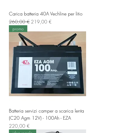
Carica batteria 40A Vechline per litio
Prezzo regolare
Prezzo scontato
260,00 €
219,00 €
promo
Batteria servizi camper a scarica lenta
(C20 Agm 12V) - 100Ah - EZA
Prezzo
220,00 €
idea regalo