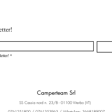
etter!
etter!
*
Camperteam Srl
SS Cassia nord n. 23/B - 01100 Viterbo (VT)
0761251800 / 0761353963 / WhatsApp: 3668189007