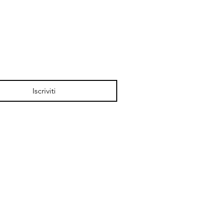
ALTERNATORE, CARICA BATTERIE 230V O
PANNELLO SOLARE).
PRODOTTI SIMILI
Iscriviti