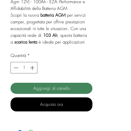
Agm 12V) - 100Ah - EZA -Performance e
Affidabilità della Batteria AGM
Scopri la nuova
batteria AGM
per servizi
camper, progettata per offrire prestazioni
eccezionali in tutte le situazioni. Con una
capacità reale di
103 Ah
, questa batteria
a
scarica lenta
è ideale per applicazioni
con sistemi fotovoltaici, garantendo una
riserva di energia nettamente superiore
Quantità
*
rispetto alle batterie piombo-acido
tradizionali. La tecnologia
AGM
consente
una scarica fino al 100% della capacità,
rendendola perfetta per i
Veicoli
Aggiungi al carrello
Ricreazionali (VR)
. Assicurati di sfruttare al
massimo la potenza di questa batteria,
fornita e garantita da
NARBONNE
Acquista ora
(SUNROAD EQUIPMENT)
.
Specifiche Tecniche Dettagliate
Questa batteria è progettata per soddisfare
le esigenze più elevate, con specifiche