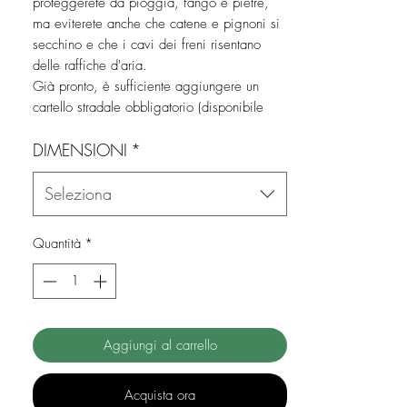
proteggerete da pioggia, fango e pietre,
ma eviterete anche che catene e pignoni si
secchino e che i cavi dei freni risentano
delle raffiche d'aria.
Già pronto, è sufficiente aggiungere un
cartello stradale obbligatorio (disponibile
come opzione) da inserire nella finestra in
DIMENSIONI
*
PVC presente sul coperchio.
Sul coperchio sono presenti 4 elementi di
fissaggio per le cinghie.
Seleziona
È presente anche una fessura per il
fissaggio di un
Quantità
*
dispositivo antifurto (disponibile come
opzione).
Il suo elegante colore grigio antracite vi
conquisterà.
Dotato di sistema antifurto, grazie a due
Aggiungi al carrello
pratiche asole che permettono di chiudere a
chiave fodera e bici.
Acquista ora
Facile da riporre (borsa fornita).