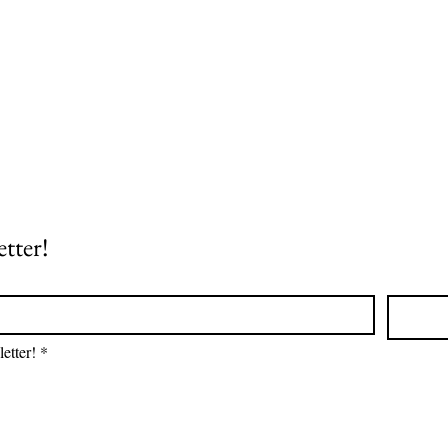
etter!
etter!
*