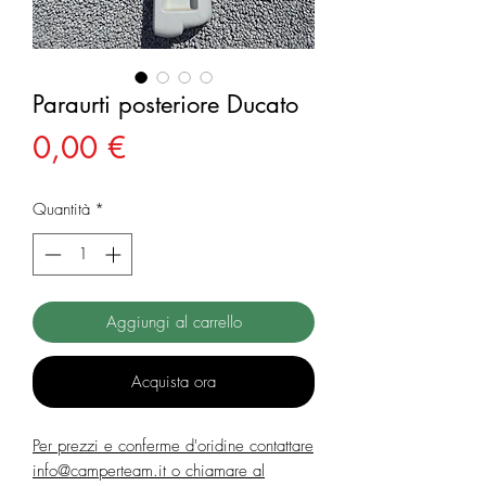
Paraurti posteriore Ducato
Prezzo
0,00 €
Quantità
*
Aggiungi al carrello
Acquista ora
Per prezzi e conferme d'oridine contattare
info@camperteam.it o chiamare al