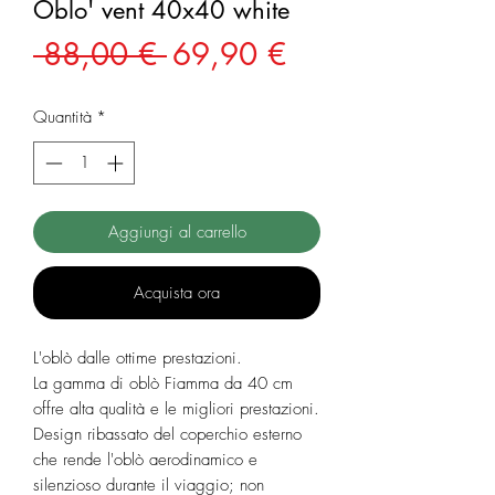
Oblo' vent 40x40 white
Prezzo
Prezzo
 88,00 € 
69,90 €
regolare
scontato
Quantità
*
Aggiungi al carrello
Acquista ora
L'oblò dalle ottime prestazioni.
La gamma di oblò Fiamma da 40 cm
offre alta qualità e le migliori prestazioni.
Design ribassato del coperchio esterno
che rende l'oblò aerodinamico e
silenzioso durante il viaggio; non