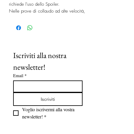
richiede l'uso dello Spoiler.
Nelle prove di collaudo ad alte velocità,
sono stati drasticamente ridotti i rumori e
le vibrazioni.
Omologato a norme ABE, è realizzato
con materiali di qualità superiore, antiurto
e stabilizzati ai raggi ultravioletti.
L’unico che può sostituire tutti gli oblò con
Iscriviti alla nostra 
dimensioni dell’apertura sui tetti da
newsletter!
36x36 cm a 42x42 cm, grazie
all’ampia cornice rinforzata.
Email
*
Tutti dotati di aerazione permanente e di
zanzariera di serie.
Iscriviti
Voglio iscrivermi alla vostra 
newsletter!
*