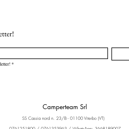
etter!
etter!
*
Camperteam Srl
SS Cassia nord n. 23/B - 01100 Viterbo (VT)
0761251800 / 0761353963 / WhatsApp: 3668189007