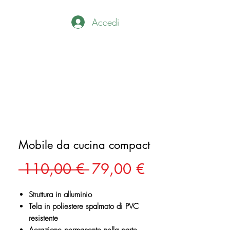
Accedi
Mobile da cucina compact
Prezzo
Prezzo
 110,00 € 
79,00 €
regolare
scontato
Struttura in alluminio
Tela in poliestere spalmato di PVC
resistente