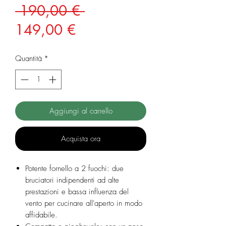
Prezzo
 190,00 € 
Prezzo
regolare
149,00 €
scontato
Quantità
*
Aggiungi al carrello
Acquista ora
Potente fornello a 2 fuochi: due
bruciatori indipendenti ad alte
prestazioni e bassa influenza del
vento per cucinare all'aperto in modo
affidabile.