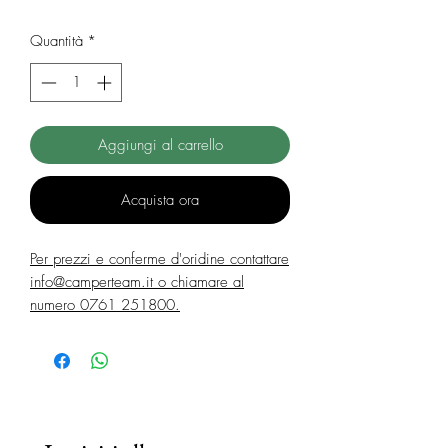
Quantità
*
Aggiungi al carrello
Acquista ora
Per prezzi e conferme d'oridine contattare
info@camperteam.it o chiamare al
numero 0761 251800.