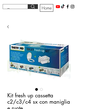
Home
Kit fresh up cassetta
c2/c3/c4 sx con maniglia
e ruote