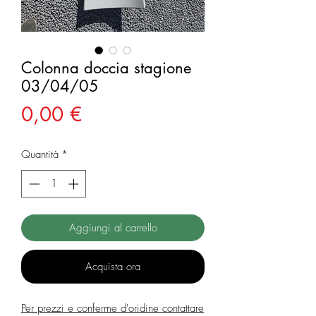
Colonna doccia stagione
03/04/05
Prezzo
0,00 €
Quantità
*
Aggiungi al carrello
Acquista ora
Per prezzi e conferme d'oridine contattare