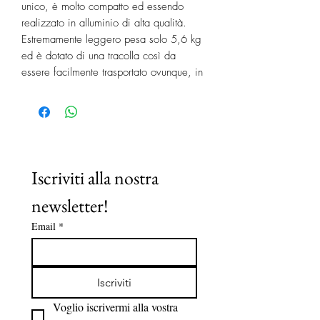
unico, è molto compatto ed essendo
realizzato in alluminio di alta qualità.
Estremamente leggero pesa solo 5,6 kg
ed è dotato di una tracolla così da
essere facilmente trasportato ovunque, in
auto, camper, roulotte o anche in
bicicletta!
Design pieghevole e facilmente
trasportabile
Due zone grill regolabili
Iscriviti alla nostra 
separatamente
newsletter!
Potenza totale 2.300 W per un uso
versatile
Email
*
Superficie totale della griglia 1.460
cm²
Griglie per grigliare lavabili in
Iscriviti
lavastoviglie per una facile pulizia
Voglio iscrivermi alla vostra 