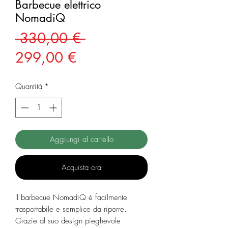
Barbecue elettrico
NomadiQ
Prezzo
 330,00 € 
Prezzo
regolare
299,00 €
scontato
Quantità
*
Aggiungi al carrello
Acquista ora
Il barbecue NomadiQ è facilmente
trasportabile e semplice da riporre.
Grazie al suo design pieghevole