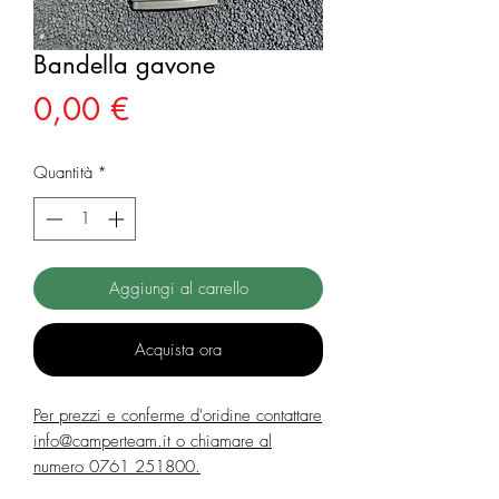
Bandella gavone
Prezzo
0,00 €
Quantità
*
Aggiungi al carrello
Acquista ora
Per prezzi e conferme d'oridine contattare
info@camperteam.it o chiamare al
numero 0761 251800.