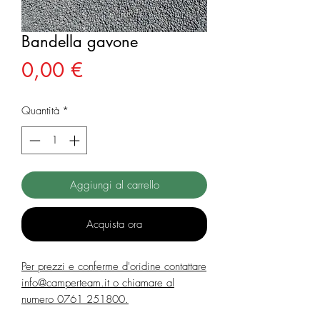
Bandella gavone
Prezzo
0,00 €
Quantità
*
Aggiungi al carrello
Acquista ora
Per prezzi e conferme d'oridine contattare
info@camperteam.it o chiamare al
numero 0761 251800.