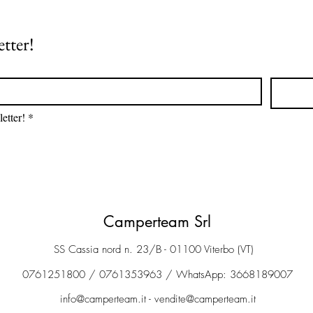
etter!
etter!
*
Camperteam Srl
SS Cassia nord n. 23/B - 01100 Viterbo (VT)
0761251800 / 0761353963 / WhatsApp: 3668189007
info@camperteam.it
-
vendite@camperteam.it