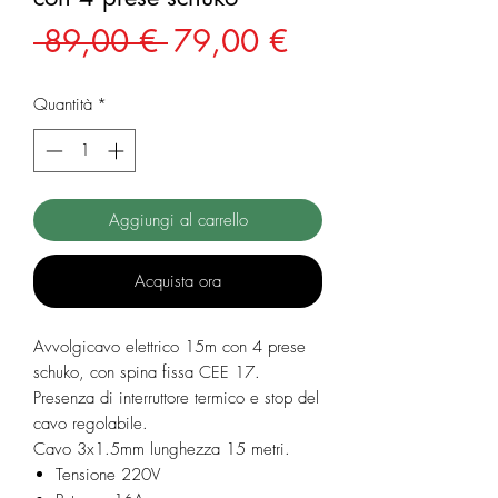
Prezzo
Prezzo
 89,00 € 
79,00 €
regolare
scontato
Quantità
*
Aggiungi al carrello
Acquista ora
Avvolgicavo elettrico 15m con 4 prese
schuko, con spina fissa CEE 17.
Presenza di interruttore termico e stop del
cavo regolabile.
Cavo 3x1.5mm lunghezza 15 metri.
Tensione 220V