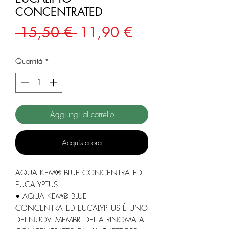
CONCENTRATED
Prezzo
Prezzo
 15,50 € 
11,90 €
regolare
scontato
Quantità
*
Aggiungi al carrello
Acquista ora
AQUA KEM® BLUE CONCENTRATED
EUCALYPTUS:
• AQUA KEM® BLUE
CONCENTRATED EUCALYPTUS È UNO
DEI NUOVI MEMBRI DELLA RINOMATA